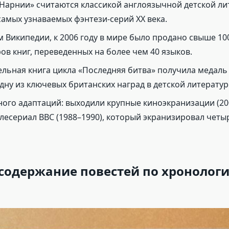
Нарнии» считаются классикой англоязычной детской ли
самых узнаваемых фэнтези-серий XX века.
 Википедии, к 2006 году в мире было продано свыше 10
ов книг, переведенных на более чем 40 языков.
льная книга цикла «Последняя битва» получила медаль
одну из ключевых британских наград в детской литератур
ного адаптаций: выходили крупные киноэкранизации (2005
елесериал BBC (1988–1990), который экранизировал четы
содержание повестей по хронолог