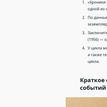
«Хроники 
одной из 
По данным
экземпляр
Заключите
(1956) — 
У цикла м
а также т
цикла.
Краткое 
событий