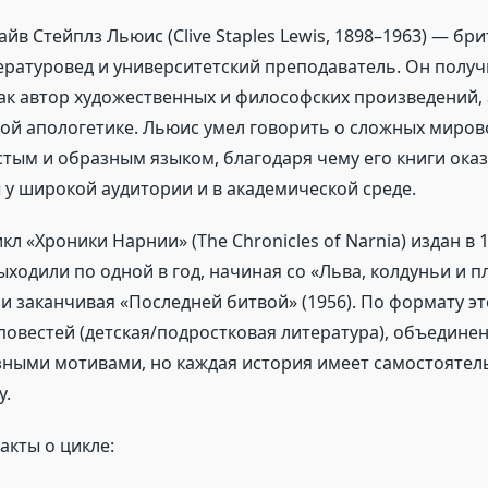
йв Стейплз Льюис (Clive Staples Lewis, 1898–1963) — бр
ературовед и университетский преподаватель. Он получ
ак автор художественных и философских произведений, 
кой апологетике. Льюис умел говорить о сложных миров
тым и образным языком, благодаря чему его книги ока
у широкой аудитории и в академической среде.
кл «Хроники Нарнии» (The Chronicles of Narnia) издан в 
выходили по одной в год, начиная со «Льва, колдуньи и п
 и заканчивая «Последней битвой» (1956). По формату э
повестей (детская/подростковая литература), объедин
зными мотивами, но каждая история имеет самостоятел
у.
кты о цикле: