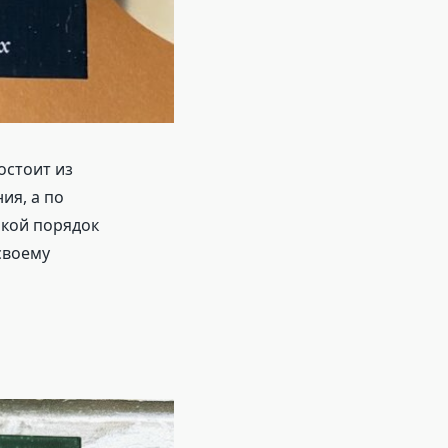
остоит из
ия, а по
акой порядок
своему