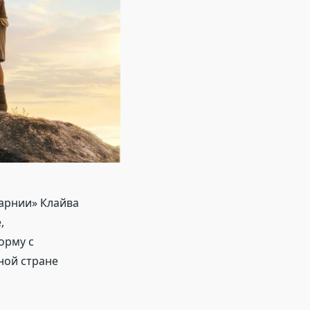
арнии» Клайва
,
орму с
ной стране