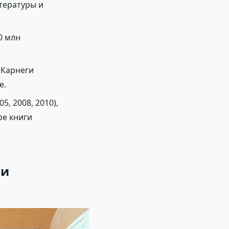
тературы и
0 млн
 Карнеги
е.
, 2008, 2010),
ре книги
ии