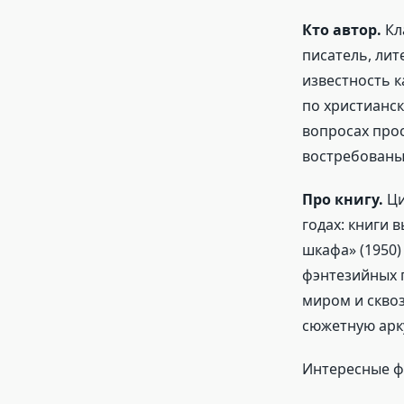
Кто автор.
Кла
писатель, лит
известность к
по христианс
вопросах прос
востребованы 
Про книгу.
Ци
годах: книги 
шкафа» (1950)
фэнтезийных 
миром и скво
сюжетную арк
Интересные фа