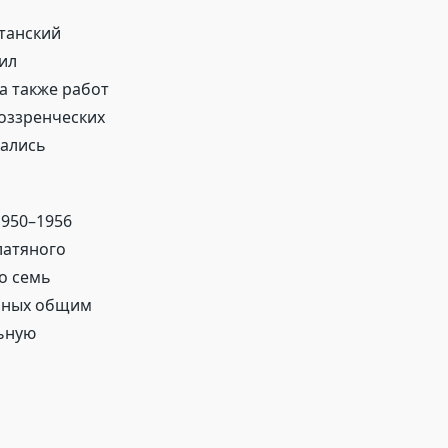
итанский
ил
а также работ
оззренческих
зались
1950–1956
латяного
то семь
енных общим
ьную