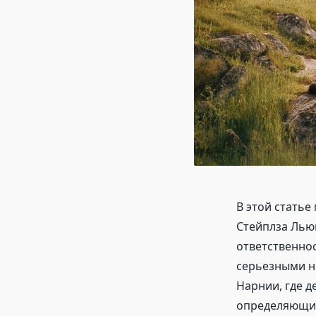
В этой стать
Стейплза Льюи
ответственнос
серьезными н
Нарнии, где д
определяющих