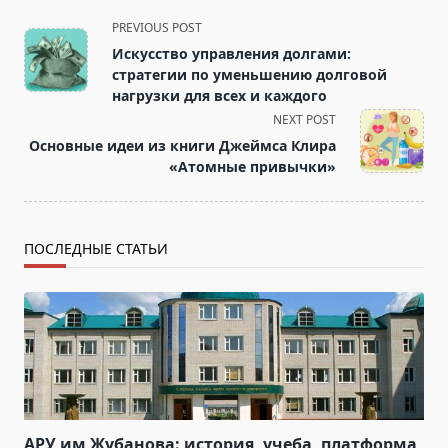
<span
PREVIOUS POST
class="nav-
Искусство управления долгами:
subtitle
стратегии по уменьшению долговой
screen-
нагрузки для всех и каждого
reader-
NEXT POST
text">Page</span>
Основные идеи из книги Джеймса Клира
«Атомные привычки»
ПОСЛЕДНЫЕ СТАТЬИ
АРУ им Жубанова: история, учеба, платформа