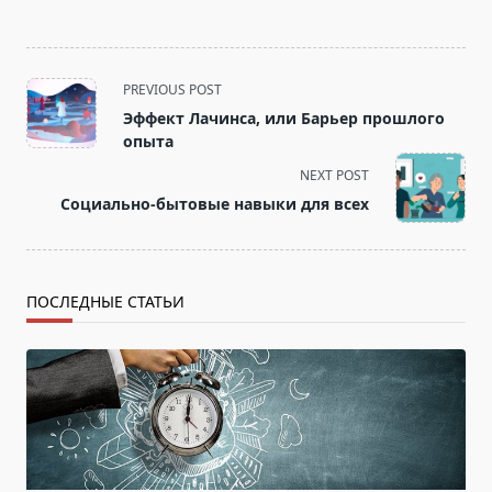
<span
PREVIOUS POST
class="nav-
Эффект Лачинса, или Барьер прошлого
subtitle
опыта
screen-
NEXT POST
reader-
Социально-бытовые навыки для всех
text">Page</span>
ПОСЛЕДНЫЕ СТАТЬИ